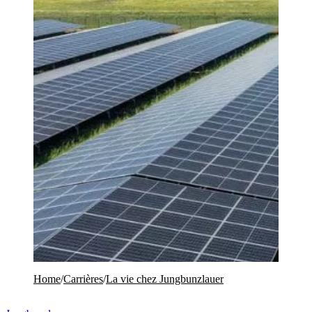
Home
/
Carrières
/
La vie chez Jungbunzlauer