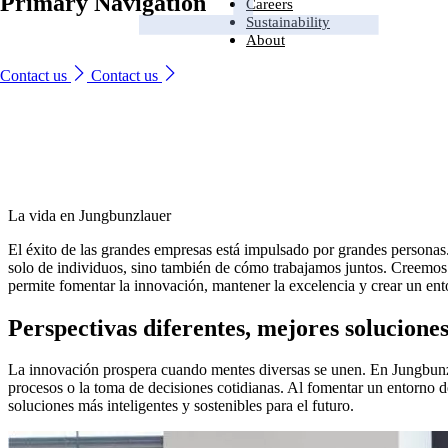
Primary Navigation
Ingredients
Careers
From household-name leading brands to family-run start-ups, compani
Careers
Sustainability
around the world trust us to provide naturally derived bio-based solutio
From household-name brands to family-run start-ups, companies
Sustainability
About
that perform – every time.
around the world trust us to provide naturally derived bio-based
Looking for a new challenge with a company that is committed to help
About
solutions that perform – every time.
you reach your potential?
We are committed to sustainability, producing environmentally friendly
Contact us
Contact us
Industries and solutions
ingredients that are safe, naturally sourced and high quality.
We lead the way in developing naturally better ingredients that enhanc
Industries and solutions
Ingredients
Careers
everyday life.
Careers
Ingredients
Sustainability
Sustainability
About
About
La vida en Jungbunzlauer
El éxito de las grandes empresas está impulsado por grandes personas.
solo de individuos, sino también de cómo trabajamos juntos. Creemos en 
permite fomentar la innovación, mantener la excelencia y crear un ent
Perspectivas diferentes, mejores solucione
La innovación prospera cuando mentes diversas se unen. En Jungbunzla
procesos o la toma de decisiones cotidianas. Al fomentar un entorno d
soluciones más inteligentes y sostenibles para el futuro.