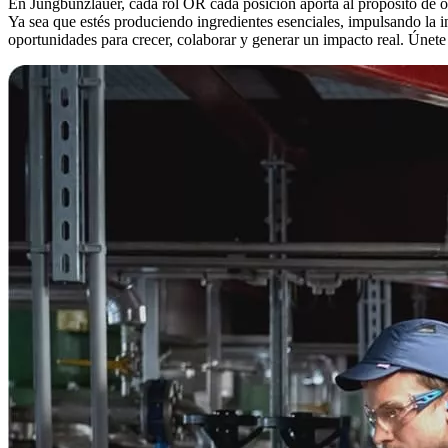
En Jungbunzlauer, cada rol OR cada posición aporta al propósito de ofr
Ya sea que estés produciendo ingredientes esenciales, impulsando la
oportunidades para crecer, colaborar y generar un impacto real. Únete