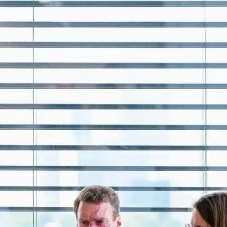
Corn Gluten Feed
Corn Germs
Citrofeed