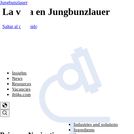
Jungbunzlauer
La vida en Jungbunzlauer
Saltar al contenido
Insights
News
Resources
Vacancies
jbl4u.com
Industries and solutions
Industries and solutions
Ingredients